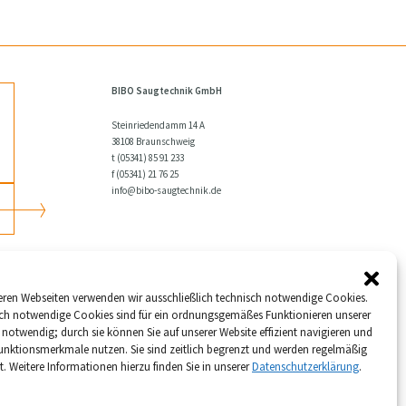
BIBO Saugtechnik GmbH
Steinriedendamm 14 A
38108 Braunschweig
t (05341) 85 91 233
f (05341) 21 76 25
info@bibo-saugtechnik.de
eren Webseiten verwenden wir ausschließlich technisch notwendige Cookies.
ch notwendige Cookies sind für ein ordnungsgemäßes Funktionieren unserer
 notwendig; durch sie können Sie auf unserer Website effizient navigieren und
unktionsmerkmale nutzen. Sie sind zeitlich begrenzt und werden regelmäßig
H,
t. Weitere Informationen hierzu finden Sie in unserer
Datenschutzerklärung
.
hre
ge