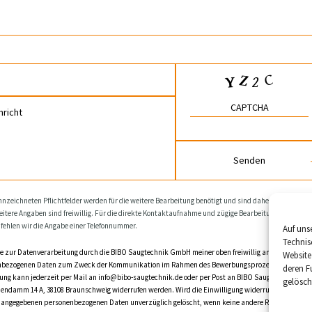
Senden
nnzeichneten Pflichtfelder werden für die weitere Bearbeitung benötigt und sind daher unbedingt
tere Angaben sind freiwillig. Für die direkte Kontaktaufnahme und zügige Bearbeitung Ihres
fehlen wir die Angabe einer Telefonnummer.
Auf uns
Technis
ige zur Datenverarbeitung durch die BIBO Saugtechnik GmbH meiner oben freiwillig angegebenen
Website
bezogenen Daten zum Zweck der Kommunikation im Rahmen des Bewerbungsprozesses ein. Die
deren F
gung kann jederzeit per Mail an info@bibo-saugtechnik.de oder per Post an BIBO Saugtechnik Gmb
gelösch
dendamm 14 A, 38108 Braunschweig widerrufen werden. Wird die Einwilligung widerrufen, werden I
ig angegebenen personenbezogenen Daten unverzüglich gelöscht, wenn keine andere Rechtsgrundla