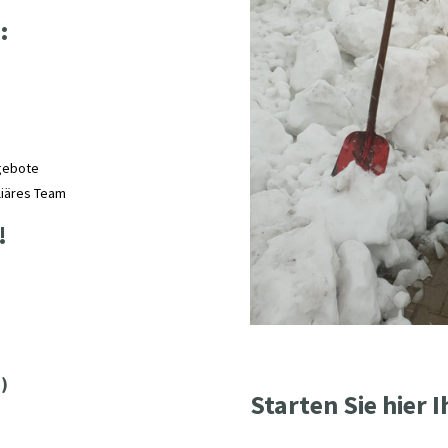
:
ngebote
iliäres Team
!
)
Starten Sie hier I