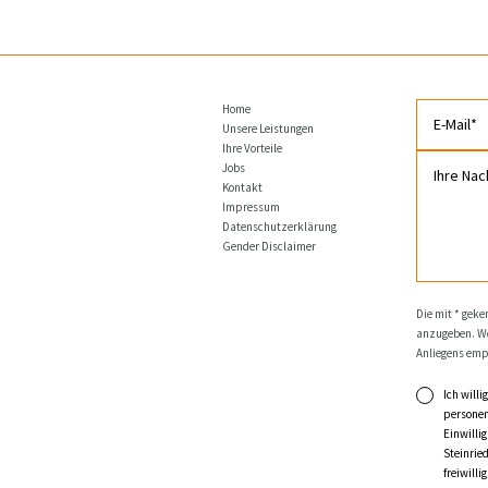
Home
Unsere Leistungen
Ihre Vorteile
Jobs
Kontakt
Impressum
Datenschutzerklärung
Gender Disclaimer
Die mit * geke
anzugeben. Wei
Anliegens emp
Ich will
personen
Einwilli
Steinrie
freiwill