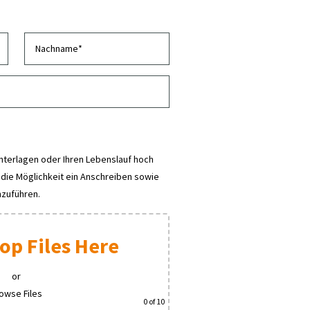
nterlagen oder Ihren Lebenslauf hoch
 die Möglichkeit ein Anschreiben sowie
nzuführen.
op Files Here
or
owse Files
0
of 10